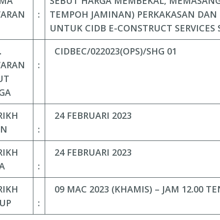
MA
SEBUT HARGA MEMBEKAL, MEMASANG
ARAN
:
TEMPOH JAMINAN) PERKAKASAN DAN 
UNTUK CIDB E-CONSTRUCT SERVICES
.
CIDBEC/022023(OPS)/SHG 01
ARAN
:
UT
GA
RIKH
24 FEBRUARI 2023
AN
:
RIKH
24 FEBRUARI 2023
A
:
RIKH
09 MAC 2023 (KHAMIS) – JAM 12.00 T
UP
: