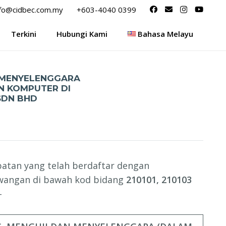
nfo@cidbec.com.my
+603-4040 0399
Terkini
Hubungi Kami
Bahasa Melayu
 MENYELENGGARA
N KOMPUTER DI
SDN BHD
patan yang telah berdaftar dengan
ewangan di bawah kod bidang
210101, 210103
-