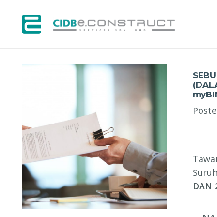
SEB
SEBU
(DAL
myBI
Post
Tawar
Suruh
DAN 