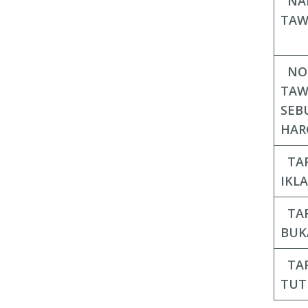
NA
TAW
NO
TAW
SEB
HAR
TA
IKL
TA
BUK
TA
TUT